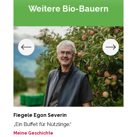
Weitere Bio-Bauern
Fiegele Egon Severin
S
„Ein Buffet für Nützlinge.“
M
Meine Geschichte