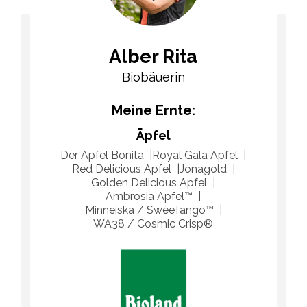
Alber Rita
Biobäuerin
Meine Ernte:
Äpfel
Der Apfel Bonita
Royal Gala Apfel
Red Delicious Apfel
Jonagold
Golden Delicious Apfel
Ambrosia Apfel™​
Minneiska / SweeTango™
WA38 / Cosmic Crisp®