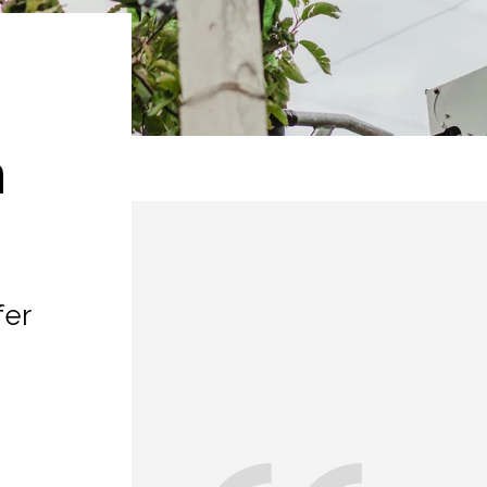
n
fer