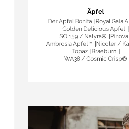
Äpfel
Der Apfel Bonita
Royal Gala A
Golden Delicious Apfel
SQ 159 / Natyra®
Pinova
Ambrosia Apfel™​
Nicoter / K
Topaz
Braeburn
WA38 / Cosmic Crisp®