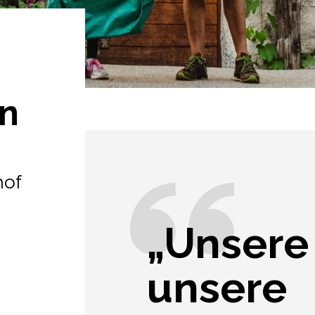
n
hof
„Unsere
unsere