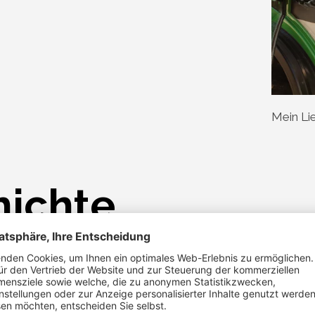
Mein Lie
hichte
 Jahrhunderten. Die erste urkundliche Erwähnung stammt au
in Vater Viehwirtschaft.
age eignen sich für eine Apfelsorte besonders gut: Golden De
ia und Bonita. Meine ganz persönliche Lieblingssorte ist