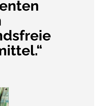
enten
n
ndsfreie
ittel.“