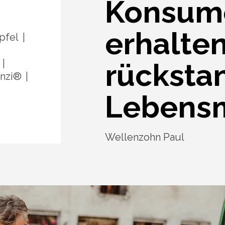
Konsum
erhalte
pfel
rücksta
anzi®
Lebensm
Wellenzohn Paul