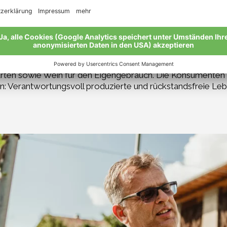
hlanders, in Tschengls gehört noch ein Biotop-Auwald zu u
s übergeben, so wie ich 1992 alles von meinem Vater überno
 Grund und Boden weiterzugeben, damit auch in Zukunft La
biologischen Richtlinien schien mir hierzu die beste Wahl 
lt sowohl beim Anbau der Äpfel, um deren Verkauf sich die
en sowie Wein für den Eigengebrauch. Die Konsumenten m
n: Verantwortungsvoll produzierte und rückstandsfreie Leb