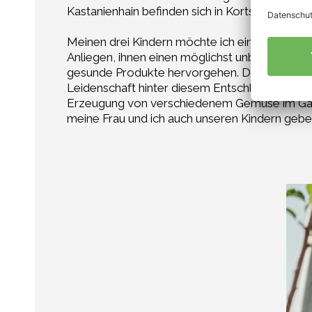
Kastanienhain befinden sich in Kortsch und Sc
Meinen drei Kindern möchte ich einmal all da
Anliegen, ihnen einen möglichst unbelasteten
gesunde Produkte hervorgehen. Der Anbau nach 
Leidenschaft hinter diesem Entschluss. Das gi
Erzeugung von verschiedenem Gemüse im Gart
meine Frau und ich auch unseren Kindern gebe