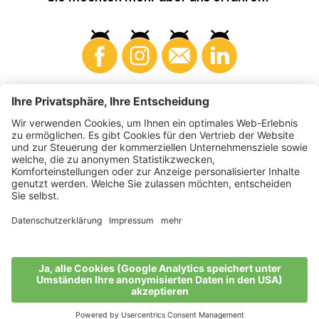
Konsumenten
Produzenten
©
2026
VI.P Gen. landw. Gesellschaft
MwSt-Nr. • IT00725570212
Elektronische Rechnung - Empfängercode • A4RZ960
Impressum
•
Cookie-Einstellungen
•
Datenschutz
•
Barrierefreiheitserklärung
•
Sitemap
produced by