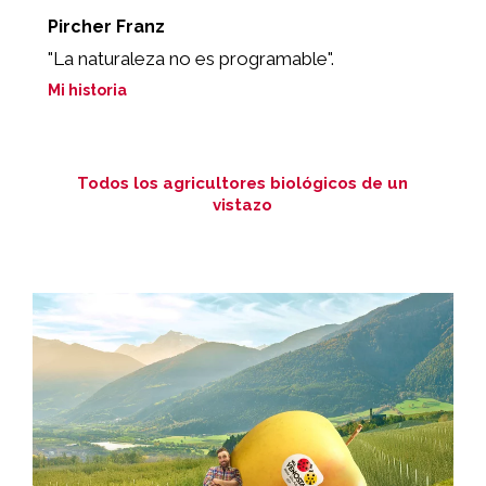
Pircher Franz
O
"La naturaleza no es programable".
"
p
Mi historia
Mi
Todos los agricultores biológicos de un
vistazo