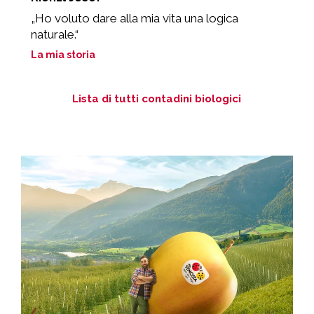
„Ho voluto dare alla mia vita una logica
“
naturale.“
ra
La mia storia
L
Lista di tutti contadini biologici