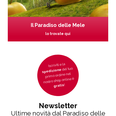
Il Paradiso delle Mele
lo trovate qui
Iscriviti e la
del tuo
spedizione
primo ordine nel
nostro shop online è
!
gratis
Newsletter
Ultime novità dal Paradiso delle