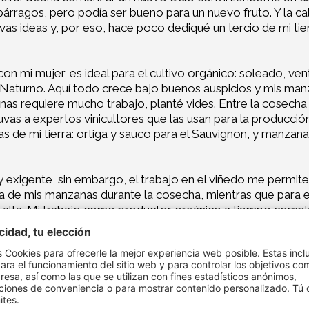
árragos, pero podía ser bueno para un nuevo fruto. Y la 
s ideas y, por eso, hace poco dediqué un tercio de mi tierr
on mi mujer, es ideal para el cultivo orgánico: soleado, vent
 Naturno. Aquí todo crece bajo buenos auspicios y mis man
as requiere mucho trabajo, planté vides. Entre la cosecha 
vas a expertos vinicultores que las usan para la producción
as de mi tierra: ortiga y saúco para el Sauvignon, y manzana
exigente, sin embargo, el trabajo en el viñedo me permite 
de mis manzanas durante la cosecha, mientras que para el
 alta. Mi trabajo como productor orgánico a tiempo comple
que adquiero nuevos conocimientos sobre lo orgánico. Para m
 constantemente; no importa si se cultivan manzanas, uvas u
empo para mantenerlo motivado.