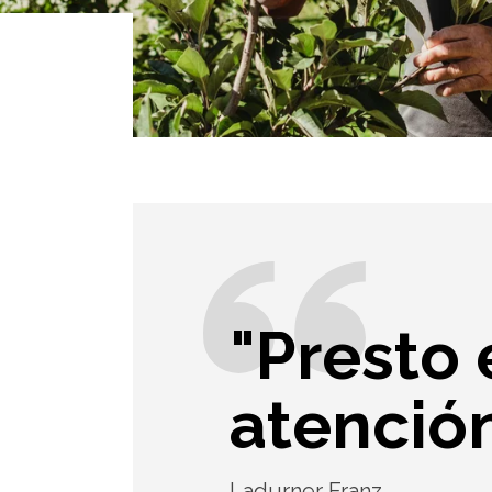
"Presto 
atención
Ladurner Franz