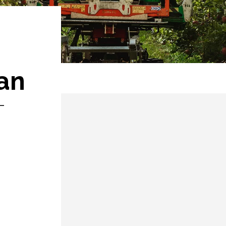
ian
-