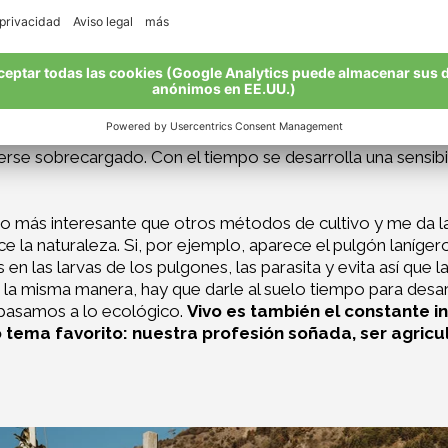
ital más valioso: el fértil suelo del Val Venosta. Los análi
e tenga suficiente “energía” para los árboles. Apostamos p
, demasiada superficie de ataque para las plagas. A menu
ar frutos grandes y sanos.
Para nosotros, ecológico es s
dando los mejores resultados.
El aclareo manual en pri
anzanas en un mismo árbol. Así, año tras año afinamos nu
verse sobrecargado. Con el tiempo se desarrolla una sensibi
o más interesante que otros métodos de cultivo y me da l
 la naturaleza. Si, por ejemplo, aparece el pulgón lanígero,
en las larvas de los pulgones, las parasita y evita así que 
e la misma manera, hay que darle al suelo tiempo para desa
 pasamos a lo ecológico.
Vivo es también el constante 
ema favorito: nuestra profesión soñada, ser agricult