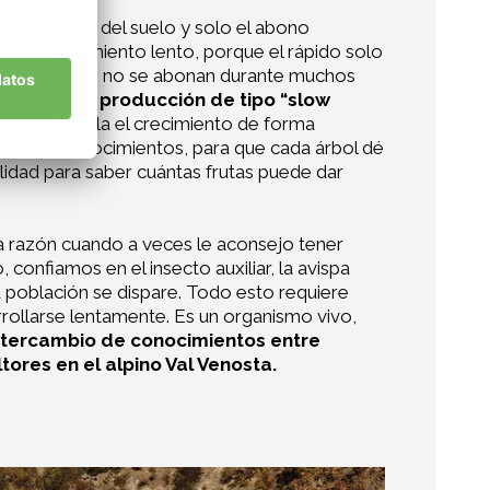
sis regulares del suelo y solo el abono
or un crecimiento lento, porque el rápido solo
do los prados no se abonan durante muchos
inónimo de producción de tipo “slow
mavera regula el crecimiento de forma
estros conocimientos, para que cada árbol dé
lidad para saber cuántas frutas puede dar
a razón cuando a veces le aconsejo tener
 confiamos en el insecto auxiliar, la avispa
la población se dispare. Todo esto requiere
rrollarse lentamente. Es un organismo vivo,
intercambio de conocimientos entre
ores en el alpino Val Venosta.