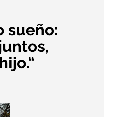
o sueño:
 juntos,
hijo.“