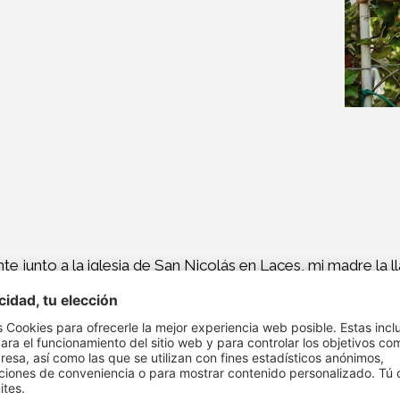
junto a la iglesia de San Nicolás en Laces, mi madre la llam
oy. Antes de pasarme a lo ecológico, le di a mi hijo Hannes
 pasamos de inmediato juntos a la agricultura ecológica.
E
 refleja en nuestra gran pasión por la agricultura y en las
Pinova, Cosmic Crisp, Envy, Kissabel y Ambrosia. Esta últim
ambién hemos tomado cariño a la pera Williams, qu
stro periodo de cosecha se prolonga mucho – y eso es muy 