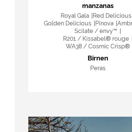
manzanas
Royal Gala
Red Delicious
Golden Delicious
Pinova
Ambr
Scilate / envy™
R201 / Kissabel® rouge
WA38 / Cosmic Crisp®
Birnen
Peras