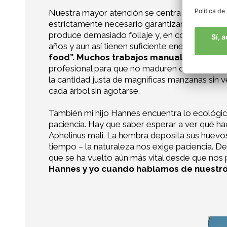
Nuestra mayor atención se centra en nuestro cap
estrictamente necesario garantizan que siempr
produce demasiado follaje y, en consecuencia
años y aun así tienen suficiente energía para d
food”. Muchos trabajos manuales siguen 
profesional para que no maduren demasiadas m
la cantidad justa de magníficas manzanas sin 
cada árbol sin agotarse.
También mi hijo Hannes encuentra lo ecológic
paciencia. Hay que saber esperar a ver qué hace
Aphelinus mali. La hembra deposita sus huevos 
tiempo – la naturaleza nos exige paciencia. D
que se ha vuelto aún más vital desde que nos
Hannes y yo cuando hablamos de nuestro t