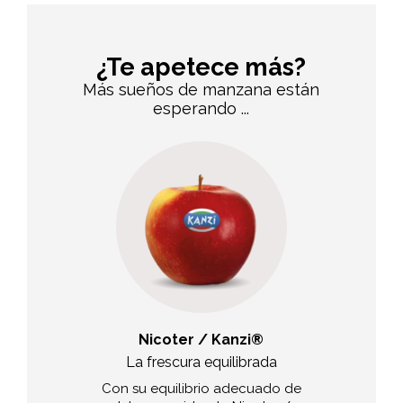
¿Te apetece más?
Más sueños de manzana están
esperando ...
Smith
Nicoter / Kanzi®
B
verde
La frescura equilibrada
La dam
intivo y sabor
Con su equilibrio adecuado de
Este cruce en