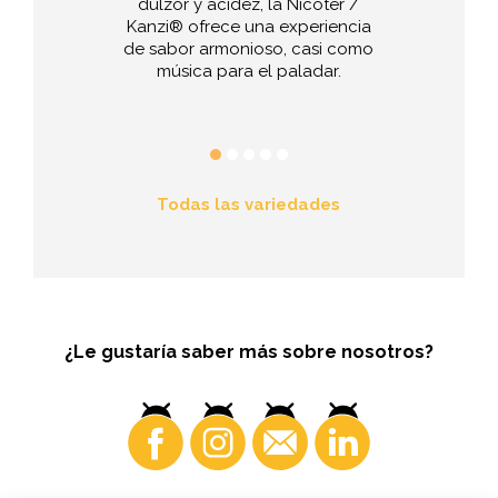
Smith es única
dulzor y acidez, la Nicoter /
Pink brillante
las manzanas.
Kanzi® ofrece una experiencia
plagas se ma
ras manzanas
de sabor armonioso, casi como
por lo tanto,
des de envidia!
música para el paladar.
popular en
bio
Todas las variedades
¿Le gustaría saber más sobre nosotros?