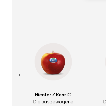
s
Nicoter / Kanzi®
Die ausgewogene
D