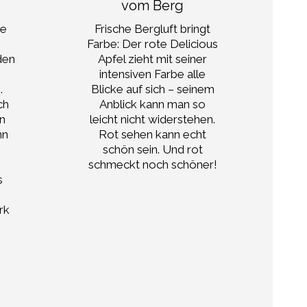
vom Berg
K
ße
Frische Bergluft bringt
De
Farbe: Der rote Delicious
u
den
Apfel zieht mit seiner
som
intensiven Farbe alle
V
.
Blicke auf sich – seinem
ch
Anblick kann man so
Go
en
leicht nicht widerstehen.
ec
nn
Rot sehen kann echt
e
schön sein. Und rot
ch
schmeckt noch schöner!
D
s
für
de
rk
!
g
G