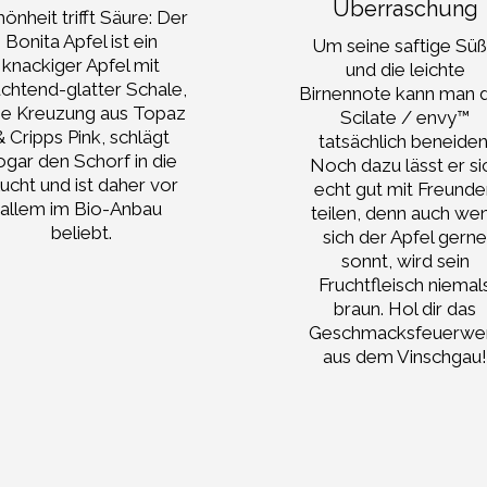
Überraschung
önheit trifft Säure: Der
Bonita Apfel ist ein
Um seine saftige Sü
knackiger Apfel mit
und die leichte
uchtend-glatter Schale,
Birnennote kann man 
ne Kreuzung aus Topaz
Scilate / envy™
& Cripps Pink, schlägt
tatsächlich beneiden
ogar den Schorf in die
Noch dazu lässt er si
lucht und ist daher vor
echt gut mit Freund
allem im Bio-Anbau
teilen, denn auch we
beliebt.
sich der Apfel gern
sonnt, wird sein
Fruchtfleisch niemal
braun. Hol dir das
Geschmacksfeuerwe
aus dem Vinschgau