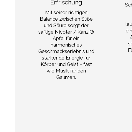
Erfrischung
Sch
rg
Mit seiner richtigen
s
ist
Balance zwischen Süße
le
nd
und Säure sorgt der
ei
 den
saftige Nicoter / Kanzi®
ss
Apfel für ein
s
e
harmonisches
F
fel
Geschmackserlebnis und
eht
stärkende Energie für
Körper und Geist – fast
ke.
wie Musik für den
ch
Gaumen.
. In
men
e
ht
he