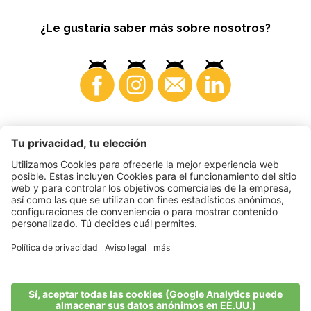
¿Le gustaría saber más sobre nosotros?
Consumidores
©
2026
VI.P coop. soc. agricola
N. IVA. • IT00725570212
Impressum
•
Configuración de cookies
•
Privacy
•
Accessibility
Statement
•
Sitemap
produced by