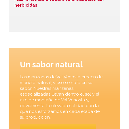
herbicidas
Un sabor natural
Las manzanas de Val Venosta crecen de
manera natural, y eso se nota en su
sabor. Nuestras manzanas
especializadas llevan dentro el sol y el
aire de montaña de Val Venosta y,
obviamente, la elevada calidad con la
que nos esforzamos en cada etapa de
su producción.