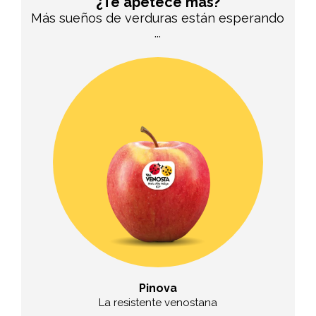
¿Te apetece más?
Más sueños de verduras están esperando
...
Pinova
La resistente venostana
La manz