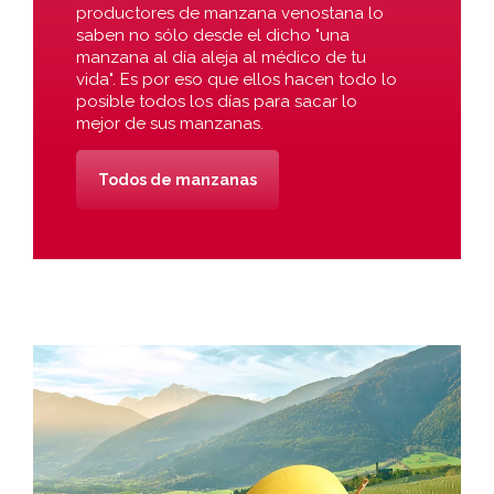
productores de manzana venostana lo
saben no sólo desde el dicho "una
manzana al día aleja al médico de tu
vida". Es por eso que ellos hacen todo lo
posible todos los días para sacar lo
mejor de sus manzanas.
Todos de manzanas