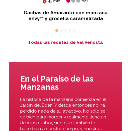
45 min.
fácil
s
Gachas de Amaranto con manzana
envy™ y grosella caramelizada
Todas las recetas de Val Venosta
En el Paraíso de las
Manzanas
La historia de la manzana comienza en el
Jardín del Edén. Y desde entonces no ha
perdido nada de su atractivo. No sólo se
ve bien para morder y realmente tiene un
delicioso sabor, sino que también le
hace bien a nuestro cuerpo, y nuestros