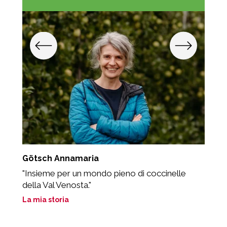
Götsch Annamaria
L
i
"Insieme per un mondo pieno di coccinelle
«
della Val Venosta."
p
La mia storia
L