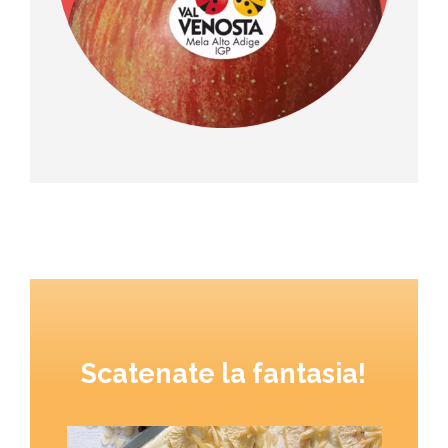
Scatenate la fantasia!