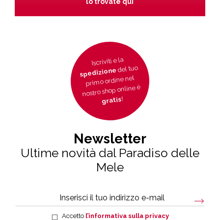
lo trovate qui
Iscriviti e la
del tuo
spedizione
primo ordine nel
nostro shop online è
!
gratis
Newsletter
Ultime novità dal Paradiso delle
Mele
Accetto
l’informativa sulla privacy