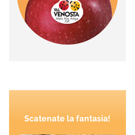
Scatenate la fantasia!