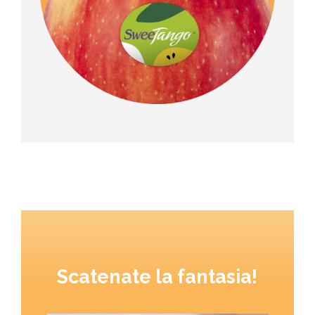
Scatenate la fantasia!