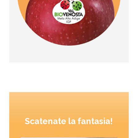
Scatenate la fantasia!