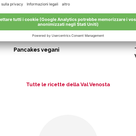
20 min.
facile
Pancakes vegani
Tutte le ricette della Val Venosta