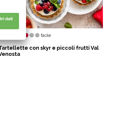
42 min.
55 mi
facile
Tartellette con skyr e piccoli frutti Val
Bistec
Venosta