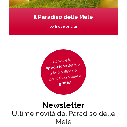
Il Paradiso delle Mele
lo trovate qui
Iscriviti e la
del tuo
spedizione
primo ordine nel
nostro shop online è
!
gratis
Newsletter
Ultime novità dal Paradiso delle
Mele