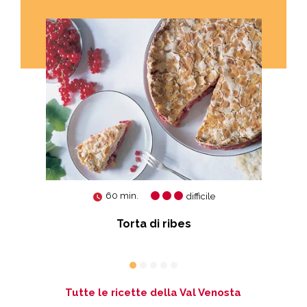
60 min.
difficile
Torta di ribes
co
Tutte le ricette della Val Venosta