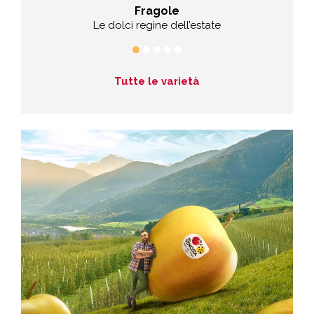
Fragole
entro
Le dolci regine dell’estate
Dolci
Tutte le varietà