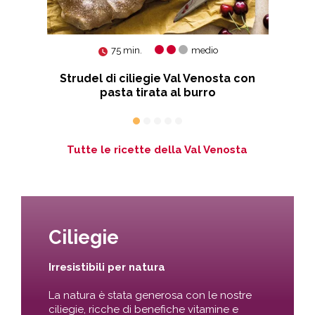
75 min.
medio
Strudel di ciliegie Val Venosta con
P
pasta tirata al burro
Tutte le ricette della Val Venosta
Ciliegie
Irresistibili per natura
La natura è stata generosa con le nostre
ciliegie, ricche di benefiche vitamine e