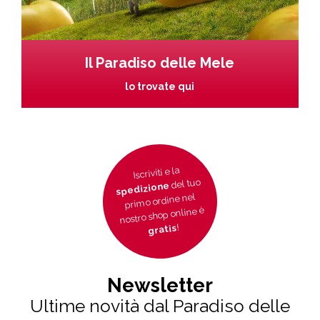
Il Paradiso delle Mele
lo trovate qui
Iscriviti e la
del tuo
spedizione
primo ordine nel
nostro shop online è
!
gratis
Newsletter
Ultime novità dal Paradiso delle