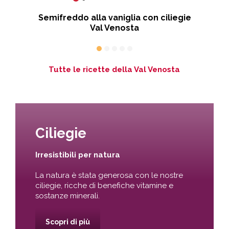
Semifreddo alla vaniglia con ciliegie
P
Val Venosta
Tutte le ricette della Val Venosta
Ciliegie
Irresistibili per natura
La natura è stata generosa con le nostre
ciliegie, ricche di benefiche vitamine e
sostanze minerali.
Scopri di più