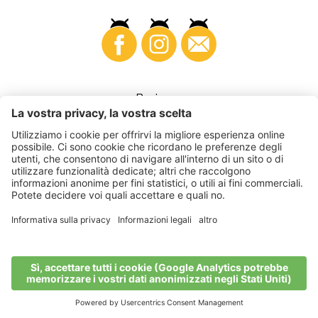
Business
©
2026
VI.P coop. soc. agricola
Part. IVA • IT00725570212
Fattura elettronica - Codice destinatario • A4RZ960
Impressum
•
Impostazioni cookie
•
Privacy
•
Dichiarazione di
accessibilità
•
Sitemap
produced by