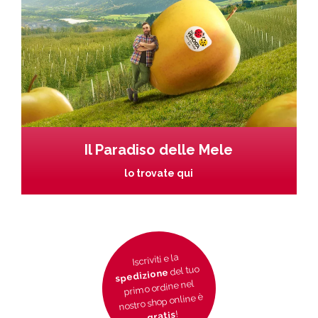
Il Paradiso delle Mele
lo trovate qui
Iscriviti e la
del tuo
spedizione
primo ordine nel
nostro shop online è
!
gratis