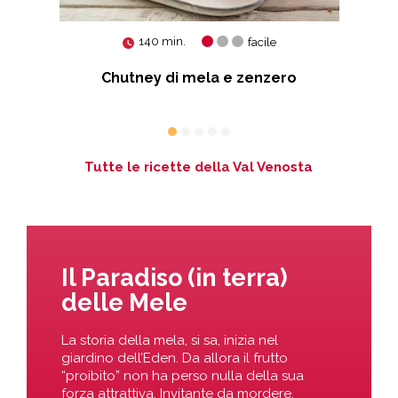
140 min.
facile
le
Chutney di mela e zenzero
Mu
Tutte le ricette della Val Venosta
Il Paradiso (in terra)
delle Mele
La storia della mela, si sa, inizia nel
giardino dell’Eden. Da allora il frutto
“proibito” non ha perso nulla della sua
forza attrattiva. Invitante da mordere,