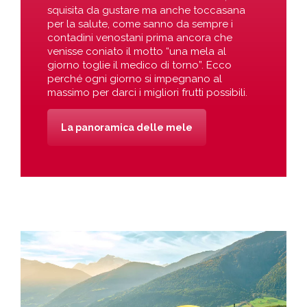
squisita da gustare ma anche toccasana
per la salute, come sanno da sempre i
contadini venostani prima ancora che
venisse coniato il motto “una mela al
giorno toglie il medico di torno”. Ecco
perché ogni giorno si impegnano al
massimo per darci i migliori frutti possibili.
La panoramica delle mele