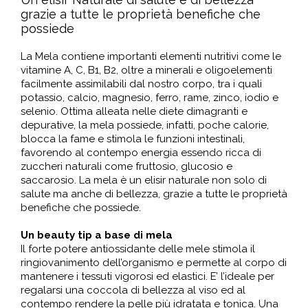
grazie a tutte le proprietà benefiche che
possiede
La Mela contiene importanti elementi nutritivi come le
vitamine A, C, B1, B2, oltre a minerali e oligoelementi
facilmente assimilabili dal nostro corpo, tra i quali
potassio, calcio, magnesio, ferro, rame, zinco, iodio e
selenio. Ottima alleata nelle diete dimagranti e
depurative, la mela possiede, infatti, poche calorie,
blocca la fame e stimola le funzioni intestinali,
favorendo al contempo energia essendo ricca di
zuccheri naturali come fruttosio, glucosio e
saccarosio. La mela è un elisir naturale non solo di
salute ma anche di bellezza, grazie a tutte le proprietà
benefiche che possiede.
Un beauty tip a base di mela
Il forte potere antiossidante delle mele stimola il
ringiovanimento dell’organismo e permette al corpo di
mantenere i tessuti vigorosi ed elastici. E’ l’ideale per
regalarsi una coccola di bellezza al viso ed al
contempo rendere la pelle più idratata e tonica. Una