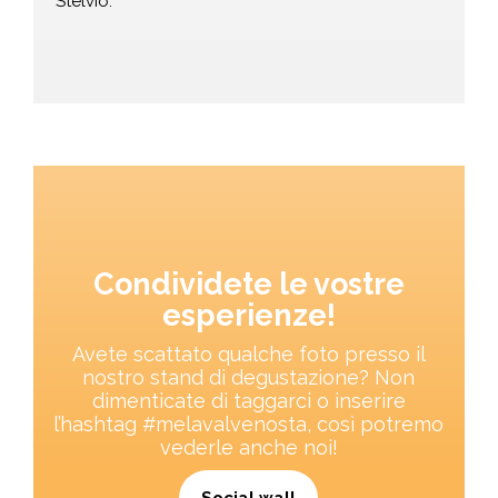
Stelvio.
Condividete le vostre
esperienze!
Avete scattato qualche foto presso il
nostro stand di degustazione? Non
dimenticate di taggarci o inserire
l’hashtag #melavalvenosta, così potremo
vederle anche noi!