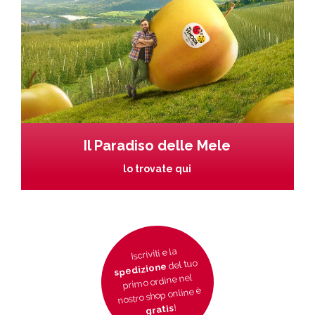
Il Paradiso delle Mele
lo trovate qui
Iscriviti e la
del tuo
spedizione
primo ordine nel
nostro shop online è
!
gratis