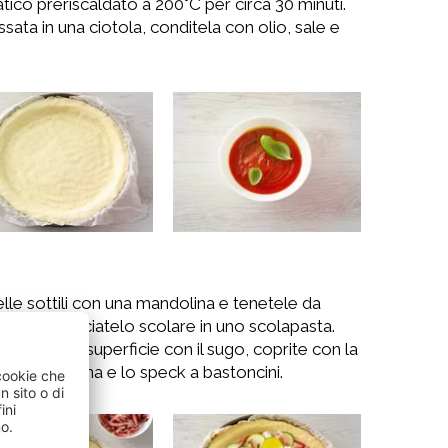
atico preriscaldato a 200°C per circa 30 minuti.
sata in una ciotola, conditela con olio, sale e
elle sottili con una mandolina e tenetele da
rizzatelo, e lasciatelo scolare in uno scolapasta.
pargete la superficie con il sugo, coprite con la
te di zucchina e lo speck a bastoncini.