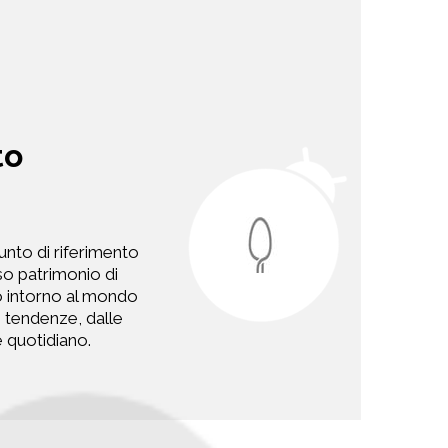
to
punto di riferimento
so patrimonio di
ano intorno al mondo
ve tendenze, dalle
re quotidiano.