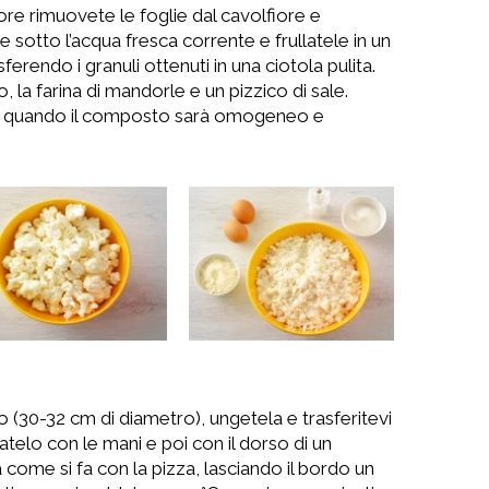
ore rimuovete le foglie dal cavolfiore e
 sotto l’acqua fresca corrente e frullatele in un
ferendo i granuli ottenuti in una ciotola pulita.
, la farina di mandorle e un pizzico di sale.
n quando il composto sarà omogeneo e
no (30-32 cm di diametro), ungetela e trasferitevi
atelo con le mani e poi con il dorso di un
ia come si fa con la pizza, lasciando il bordo un