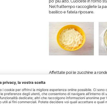
po’ più alto. Cuocete in forno st
Nel frattempo raccogliete la pas
basilico e fatela riposare.
Affettate poi le zucchine a rond
parte. Tritate il fior di latte, st
Sfornate la base della pizza, cos
mozzarella e ultimate con le fet