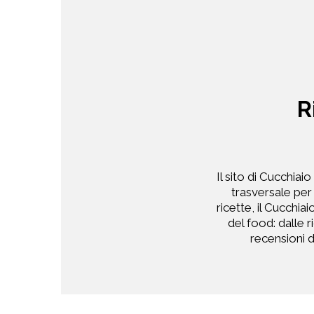
R
Il sito di Cucchiai
trasversale per
ricette, il Cucchia
del food: dalle r
recensioni de