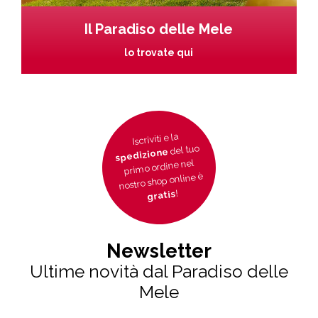
Il Paradiso delle Mele
lo trovate qui
Iscriviti e la
del tuo
spedizione
primo ordine nel
nostro shop online è
!
gratis
Newsletter
Ultime novità dal Paradiso delle
Mele