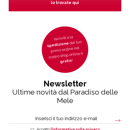
lo trovate qui
Iscriviti e la
del tuo
spedizione
primo ordine nel
nostro shop online è
!
gratis
Newsletter
Ultime novità dal Paradiso delle
Mele
Accetto
l’informativa sulla privacy