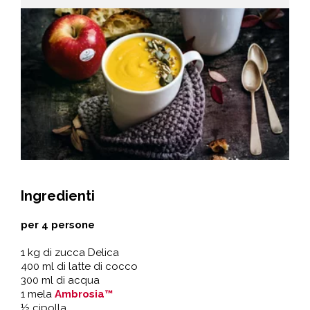
Ingredienti
per 4 persone
1 kg di zucca Delica
400 ml di latte di cocco
300 ml di acqua
1 mela
Ambrosia™
½ cipolla