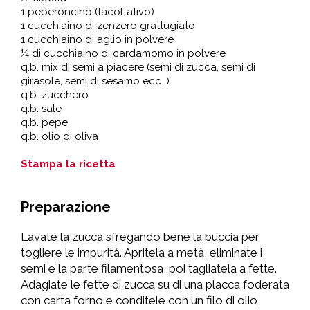
1 peperoncino (facoltativo)
1 cucchiaino di zenzero grattugiato
1 cucchiaino di aglio in polvere
¼ di cucchiaino di cardamomo in polvere
q.b. mix di semi a piacere (semi di zucca, semi di
girasole, semi di sesamo ecc…)
q.b. zucchero
q.b. sale
q.b. pepe
q.b. olio di oliva
Stampa la ricetta
Preparazione
Lavate la zucca sfregando bene la buccia per
togliere le impurità. Apritela a metà, eliminate i
semi e la parte filamentosa, poi tagliatela a fette.
Adagiate le fette di zucca su di una placca foderata
con carta forno e conditele con un filo di olio,