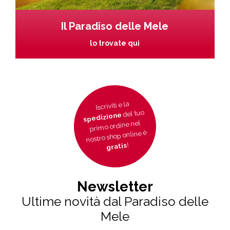
Il Paradiso delle Mele
lo trovate qui
Iscriviti e la
del tuo
spedizione
primo ordine nel
nostro shop online è
!
gratis
Newsletter
Ultime novità dal Paradiso delle
Mele