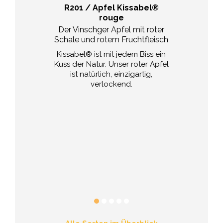
ious Apfel
R201 / Apfel Kissabel®
Ambros
rouge
lassiker vom
Der honigsüß
g
Der Vinschger Apfel mit roter
Schale und rotem Fruchtfleisch
ious
ist unsere
Mit seinen ro
omit der König
Kissabel® ist mit jedem Biss ein
Apfelsorte A
er Äpfeln. Dass
Kuss der Natur. Unser roter Apfel
Anbeißen. Vor 
iebte
Golden
ist natürlich, einzigartig,
diesen beson
chte Qualität
verlockend.
aus den Berge
 an seiner
Jause wor
Backe. Die ist
Zuckerschle
für Früchte in
einen Ambros
n schützenden
möchte, trif
iroler Berge
richt
rrascht der
elicious
mit
Frische bei
ssen.