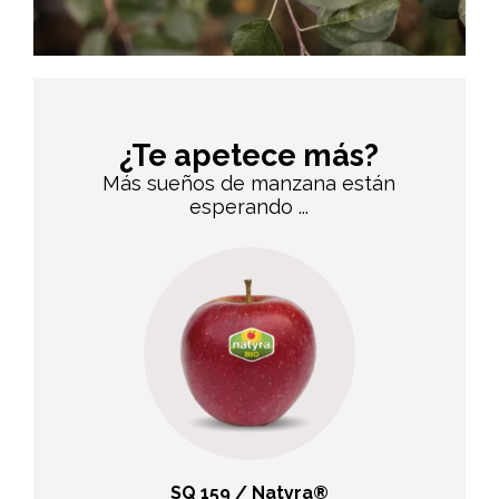
¿Te apetece más?
Más sueños de manzana están
esperando ...
bel® rouge
SQ 159 / Natyra®
Nicote