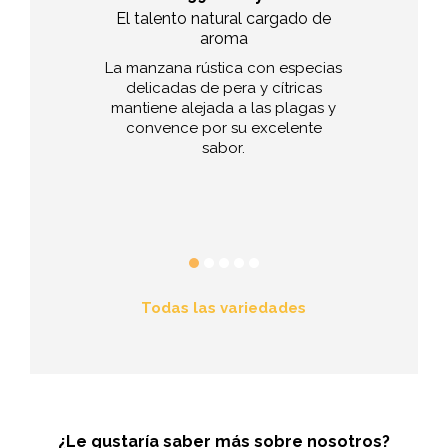
razón rojo
El talento natural cargado de
La frescu
aroma
eso sencillo y
Con su equil
a mordisco.
La manzana rústica con especias
dulzor y aci
irresistible.
delicadas de pera y cítricas
Kanzi® ofrec
mantiene alejada a las plagas y
de sabor arm
convence por su excelente
música pa
sabor.
Todas las variedades
¿Le gustaría saber más sobre nosotros?