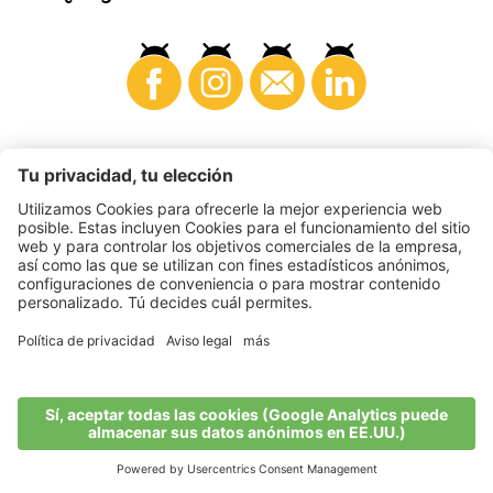
Consumidores
©
2026
VI.P coop. soc. agricola
N. IVA. • IT00725570212
Impressum
•
Configuración de cookies
•
Privacy
•
Accessibility
Statement
•
Sitemap
produced by