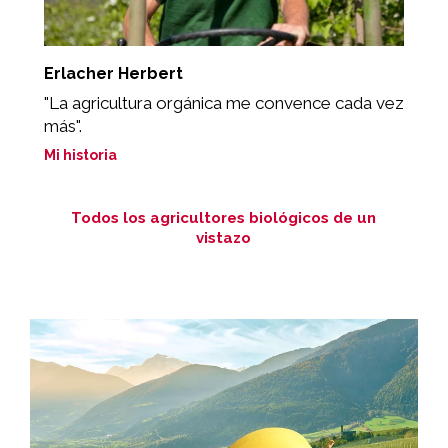
Erlacher Herbert
A
"La agricultura orgánica me convence cada vez
"
más".
s
Mi historia
Mi
Todos los agricultores biológicos de un
vistazo