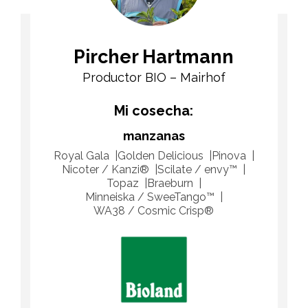
Pircher Hartmann
Productor BIO – Mairhof
Mi cosecha:
manzanas
Royal Gala
Golden Delicious
Pinova
Nicoter / Kanzi®
Scilate / envy™
Topaz
Braeburn
Minneiska / SweeTango™
WA38 / Cosmic Crisp®