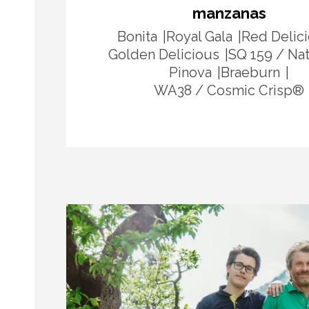
manzanas
Bonita
Royal Gala
Red Delic
Golden Delicious
SQ 159 / Na
Pinova
Braeburn
WA38 / Cosmic Crisp®