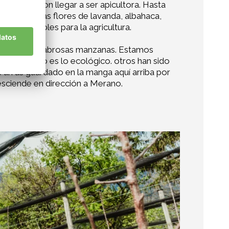
r sueña con llegar a ser apicultora. Hasta
y hierbas. Las flores de lavanda, albahaca,
ndispensables para la agricultura.
 vender mis sabrosas manzanas. Estamos
o correcto es lo ecológico. otros han sido
un as guardado en la manga aquí arriba por
desciende en dirección a Merano.