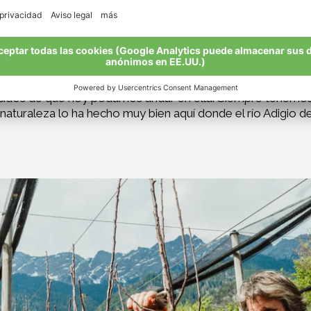
os contagiado mutuamente el amor a la naturaleza. Mi muje
do a muchas abejas diligentes con su pasión por las flores 
on como imanes para las abejas que son, sin ninguna duda, i
, mientras que la cooperativa se encarga de almacenar y
 y en lo que estamos convencidos. Para nosotros, el camin
cidos de que hoy podamos andar en ella. Siempre tenemos 
 naturaleza lo ha hecho muy bien aquí donde el río Adigio 