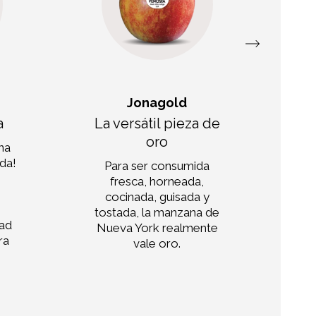
Jonagold
a
La versátil pieza de
oro
na
da!
Para ser consumida
La
fresca, horneada,
n
cocinada, guisada y
tostada, la manzana de
j
dad
Nueva York realmente
ra
vale oro.