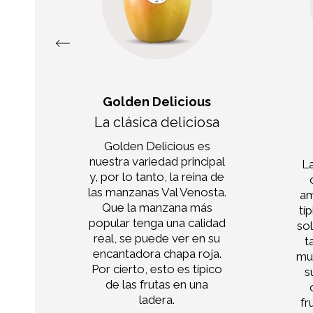
Golden Delicious
l
La clásica deliciosa
Golden Delicious es
nuestra variedad principal
 el
La
y, por lo tanto, la reina de
n,
las manzanas Val Venosta.
a
am
Que la manzana más
e.
tí
popular tenga una calidad
sol
real, se puede ver en su
t
encantadora chapa roja.
muy
Por cierto, esto es típico
s
de las frutas en una
ladera.
fr