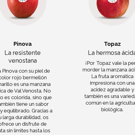
Pinova
Topaz
La resistente
La hermosa ácid
venostana
¡Por Topaz vale la pe
morder la manzana áci
 Pinova con su piel de
La fruta aromática
color rojo bermellón
impresiona con una
arillo es una manzana
acidez agradable y
pica de Val Venosta. No
también es una varie
o es colorida, sino que
común en la agricultu
ambién tiene un sabor
biológica.
 equilibrado. Gracias a
u larga durabilidad, os
ofrece un disfrute de
uta sin límites hasta los