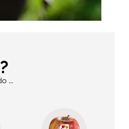
?
 ...