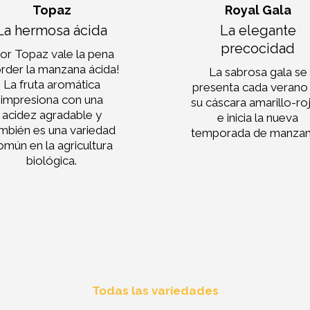
Topaz
Royal Gala
La hermosa ácida
La elegante
precocidad
Por Topaz vale la pena
rder la manzana ácida!
La sabrosa gala se
La fruta aromática
presenta cada verano
impresiona con una
su cáscara amarillo-roj
acidez agradable y
e inicia la nueva
mbién es una variedad
temporada de manzan
omún en la agricultura
biológica.
Todas las variedades