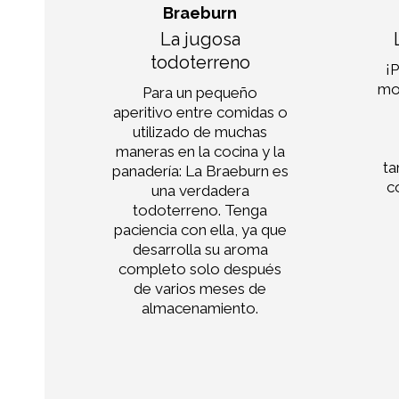
Braeburn
ca
La jugosa
todoterreno
y su
¡
,
mo
Para un pequeño
aperitivo entre comidas o
/
utilizado de muchas
ede
maneras en la cocina y la
con
ta
panadería: La Braeburn es
 si
c
una verdadera
ta
todoterreno. Tenga
pa
paciencia con ella, ya que
na.
desarrolla su aroma
completo solo después
de varios meses de
almacenamiento.