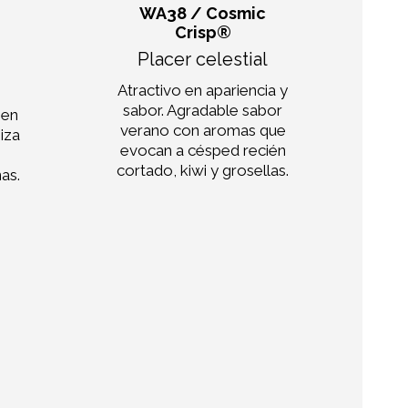
WA38 / Cosmic
Crisp®
L
Placer celestial
Por
Atractivo en apariencia y
sabor. Agradable sabor
 en
verano con aromas que
iza
evocan a césped recién
en
cortado, kiwi y grosellas.
co
as.
ami
a
t
nu