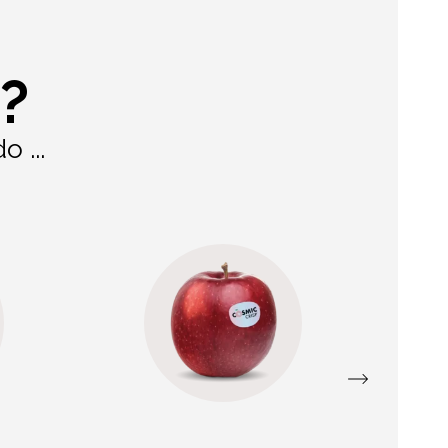
?
 ...