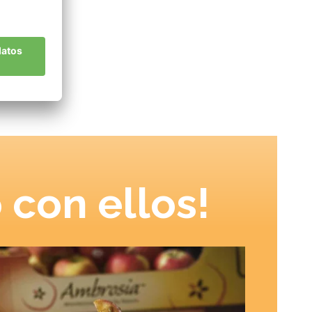
y
 con ellos!