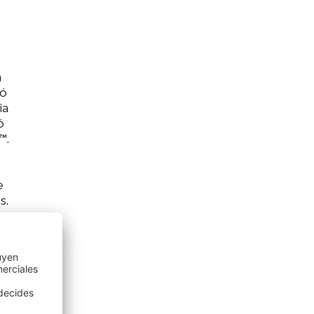
n
zó
ia
ó
™.
e
s.
na
ja