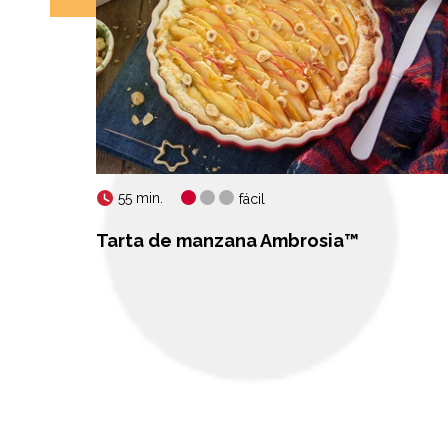
55 min.
fácil
™
Tarta de manzana Ambrosia™