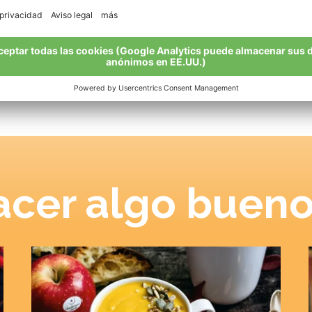
sino que también revela sus ricos aromas en jugos,
tartas
platos salados
.
cer algo bueno