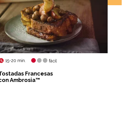
15-20 min.
60 m
fácil
Tostadas Francesas
Focacc
con Ambrosia™