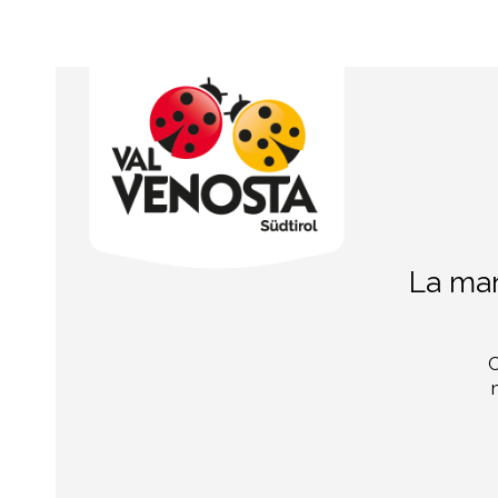
La man
C