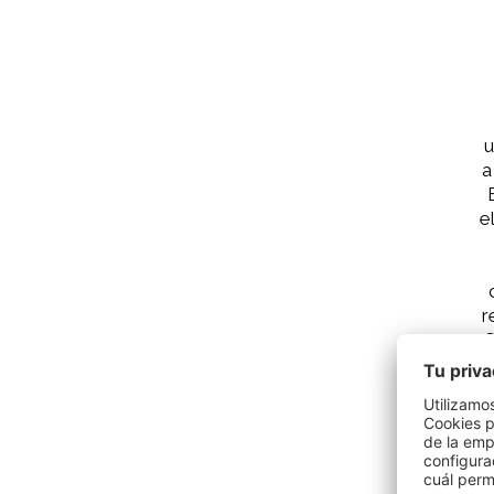
u
a
e
r
C
T