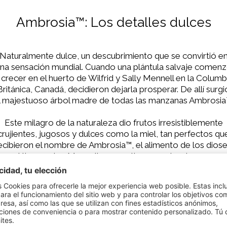
Ambrosia™: Los detalles dulces
Naturalmente dulce, un descubrimiento que se convirtió e
na sensación mundial. Cuando una plántula salvaje comen
 crecer en el huerto de Wilfrid y Sally Mennell en la Columb
Británica, Canadá, decidieron dejarla prosperar. De allí surgi
l majestuoso árbol madre de todas las manzanas Ambrosia
Este milagro de la naturaleza dio frutos irresistiblemente
crujientes, jugosos y dulces como la miel, tan perfectos qu
ecibieron el nombre de Ambrosia™, el alimento de los diose
on el tiempo, los Mennell compartieron su singular manza
con socios en todo el mundo.
No solo los niños se sienten atraídos por su sabor
excepcionalmente dulce, que recuerda a la miel y el néctar.
ambién a los adultos les encanta morder la brillante piel ro
de esta manzana. Ambrosia™ no solo impresiona al natural,