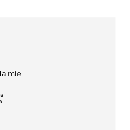
la miel
ra
a