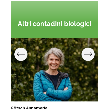
Altri contadini biologici
Götsch Annamaria
P