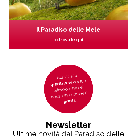
Il Paradiso delle Mele
lo trovate qui
Iscriviti e la
del tuo
spedizione
primo ordine nel
nostro shop online è
!
gratis
Newsletter
Ultime novità dal Paradiso delle