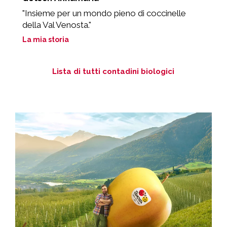
"Insieme per un mondo pieno di coccinelle
«
della Val Venosta."
a
La mia storia
L
Lista di tutti contadini biologici