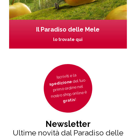
Il Paradiso delle Mele
lo trovate qui
Iscriviti e la
del tuo
spedizione
primo ordine nel
nostro shop online è
!
gratis
Newsletter
Ultime novità dal Paradiso delle