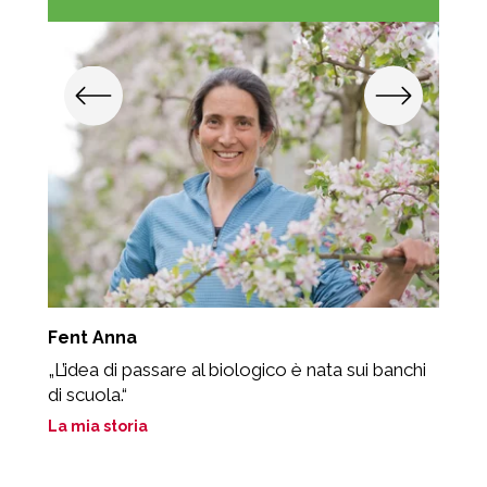
Fent Anna
L
„L’idea di passare al biologico è nata sui banchi
«
di scuola.“
p
La mia storia
L