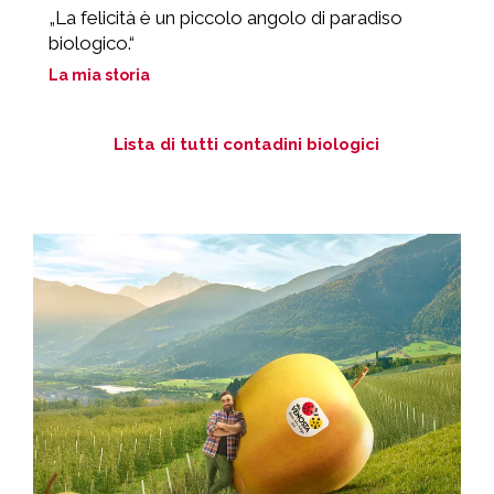
„La felicità è un piccolo angolo di paradiso
„
biologico.“
q
La mia storia
L
Lista di tutti contadini biologici