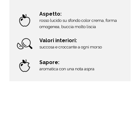
colore da rosso tenue a rosso scuro con
leggere striature su fondo giallo-verde,
forma tondeggiante
Aspetto:
rosso lucido su sfondo color crema, forma
Valori interiori:
omogenea, buccia molto liscia
compatta, molto succosa e ricca di zucchero
Valori interiori:
succosa e croccante a ogni morso
Sapore:
molto dolce e aromatica
Sapore:
aromatica con una nota aspra
Ora disponibile!
Acquista la tua box di Fuji online, sul sito La
Or
Saporeria. Mordila, gustala, amala!
Ac
onl
am