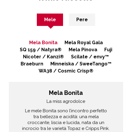
Mele
Pere
Mela Bonita
Mela Royal Gala
SQ 159 / Natyra®
Mela Pinova
Fuji
Nicoter / Kanzi®
Scilate / envy™
Braeburn
Minneiska / SweeTango™
WA38 / Cosmic Crisp®
Mela Bonita
Fuji
Un’esplosione di sapore
La miss agrodolce
Anche se il suo nome evoca il vulcano
Le mele Bonita sono l’incontro perfetto
G
giapponese, la Fuji ha un cuore
tra bellezza e acidità: una mela
croccante, liscia e lucida, nata da un
dolcissimo.
incrocio tra le varietà Topaz e Cripps Pink.