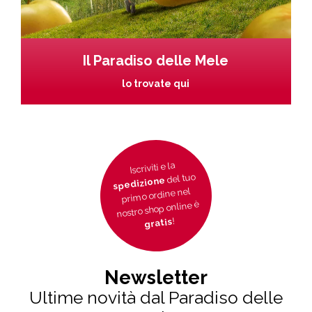
Il Paradiso delle Mele
lo trovate qui
Iscriviti e la
del tuo
spedizione
primo ordine nel
nostro shop online è
!
gratis
Newsletter
Ultime novità dal Paradiso delle