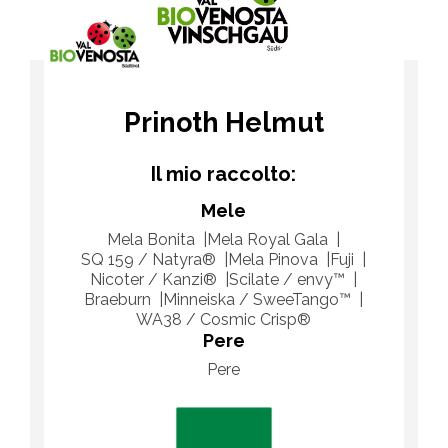
Prinoth Helmut
Il mio raccolto:
Mele
Mela Bonita
Mela Royal Gala
SQ 159 / Natyra®
Mela Pinova
Fuji
Nicoter / Kanzi®
Scilate / envy™
Braeburn
Minneiska / SweeTango™
WA38 / Cosmic Crisp®
Pere
Pere