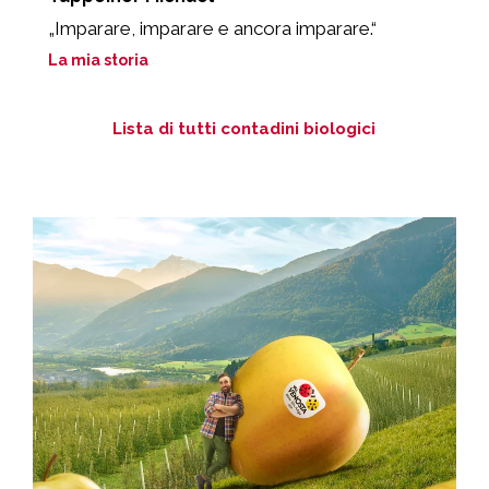
“
„Imparare, imparare e ancora imparare.“
„I
La mia storia
L
Lista di tutti contadini biologici