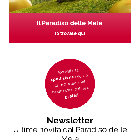
Il Paradiso delle Mele
lo trovate qui
Iscriviti e la
del tuo
spedizione
primo ordine nel
nostro shop online è
!
gratis
Newsletter
Ultime novità dal Paradiso delle
Mele