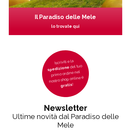
Il Paradiso delle Mele
lo trovate qui
Iscriviti e la
del tuo
spedizione
primo ordine nel
nostro shop online è
!
gratis
Newsletter
Ultime novità dal Paradiso delle
Mele