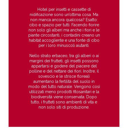
Hotel per insetti e cassette di
nidificazione sono un’ottima cosa. Ma
non manca ancora qualcosa? Esatto:
cibo e spazio per tutti. Facendo fiorire
non solo gli alberi ma anche i fiori e le
piante circostanti, i contadini creano un
habitat accogliente e una fonte di cibo
per i loro minuscoli aiutanti.
Nello strato erbaceo, tra gli alberi o ai
margini dei frutteti, gli insetti possono
appartarsi e godere del piacere del
polline e del nettare dei fiori. Inoltre, il
sovescio e le strisce floreali
aumentano la fertilità del suolo in
modo del tutto naturale. Vengono così
utilizzati meno prodotti fitosanitari e la
biodiversità viene conservata. Dopo
tutto, i frutteti sono ambienti di vita e
non solo siti di produzione.