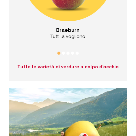
s
Braeburn
ntagna
Tutti la vogliono
Un
Tutte le varietà di verdure a colpo d'occhio