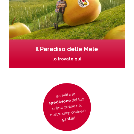
Il Paradiso delle Mele
lo trovate qui
Iscriviti e la
del tuo
spedizione
primo ordine nel
nostro shop online è
!
gratis