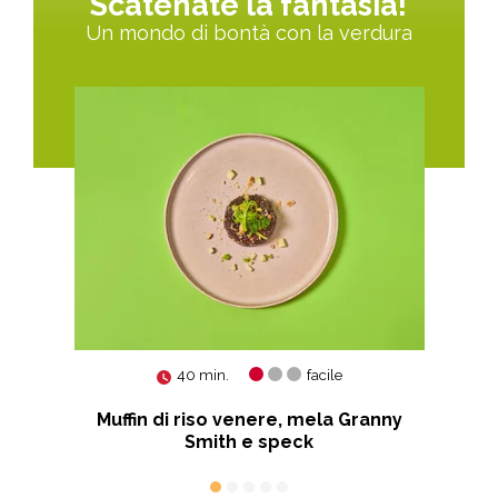
Scatenate la fantasia!
Un mondo di bontà con la verdura
40 min.
facile
en
Muffin di riso venere, mela Granny
Smith e speck
Sm