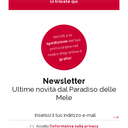
lo trovate qui
Iscriviti e la
del tuo
spedizione
primo ordine nel
nostro shop online è
!
gratis
Newsletter
Ultime novità dal Paradiso delle
Mele
Accetto
l’informativa sulla privacy