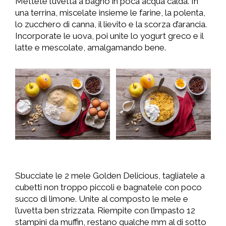
Mettete l’uvetta a bagno in poca acqua calda. In
una terrina, miscelate insieme le farine, la polenta,
lo zucchero di canna, il lievito e la scorza d’arancia.
Incorporate le uova, poi unite lo yogurt greco e il
latte e mescolate, amalgamando bene.
Sbucciate le 2 mele Golden Delicious, tagliatele a
cubetti non troppo piccoli e bagnatele con poco
succo di limone. Unite al composto le mele e
l’uvetta ben strizzata. Riempite con l’impasto 12
stampini da muffin, restano qualche mm al di sotto