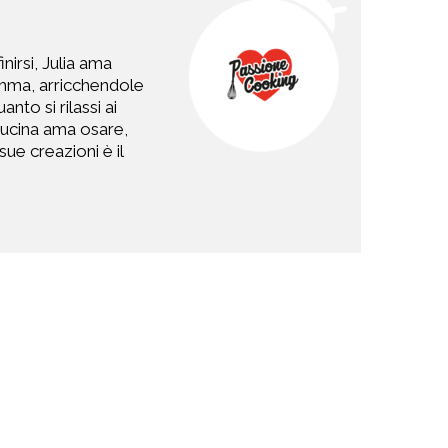
nirsi, Julia ama
 Imma, arricchendole
to si rilassi ai
 cucina ama osare,
ue creazioni è il