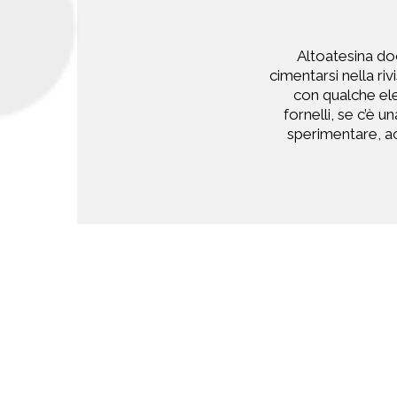
Altoatesina doc
cimentarsi nella ri
con qualche ele
fornelli, se c’è 
sperimentare, ac