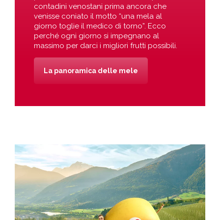
contadini venostani prima ancora che
venisse coniato il motto “una mela al
giorno toglie il medico di torno”. Ecco
perché ogni giorno si impegnano al
massimo per darci i migliori frutti possibili.
La panoramica delle mele