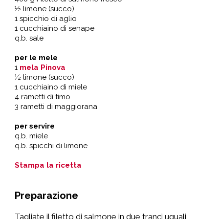
½ limone (succo)
1 spicchio di aglio
1 cucchiaino di senape
q.b. sale
per le mele
1
mela Pinova
½ limone (succo)
1 cucchiaino di miele
4 rametti di timo
3 rametti di maggiorana
per servire
q.b. miele
q.b. spicchi di limone
Stampa la ricetta
Preparazione
Tagliate il filetto di salmone in due tranci uguali,