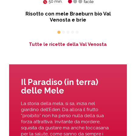
50 min.
facile
y
Risotto con mele Braeburn bio Val
urt
Venosta e brie
Tutte le ricette della Val Venosta
Il Paradiso (in terra)
delle Mele
La storia della mela, si sa, inizia nel
giardino dell’Eden. Da allora il frutto
“proibito” non ha perso nulla della sua
forza attrattiva. Invitante da mordere,
squisita da gustare ma anche toccasana
per la salute, come sanno da sempre i