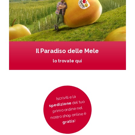
Il Paradiso delle Mele
lo trovate qui
Iscriviti e la
del tuo
spedizione
primo ordine nel
nostro shop online è
!
gratis