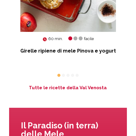
60 min.
facile
Girelle ripiene di mele Pinova e yogurt
S
Tutte le ricette della Val Venosta
Il Paradiso (in terra)
delle Mele