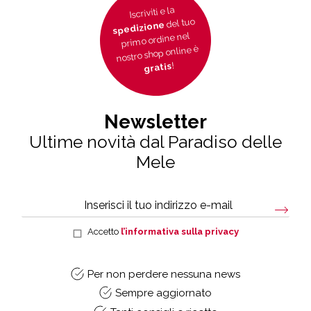
Iscriviti e la
del tuo
spedizione
primo ordine nel
nostro shop online è
!
gratis
Newsletter
Ultime novità dal Paradiso delle
Mele
Accetto
l’informativa sulla privacy
Per non perdere nessuna news
Sempre aggiornato