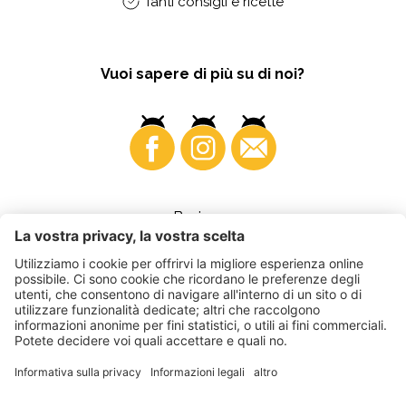
Tanti consigli e ricette
Vuoi sapere di più su di noi?
Business
©
2026
VI.P coop. soc. agricola
Part. IVA • IT00725570212
Fattura elettronica - Codice destinatario • A4RZ960