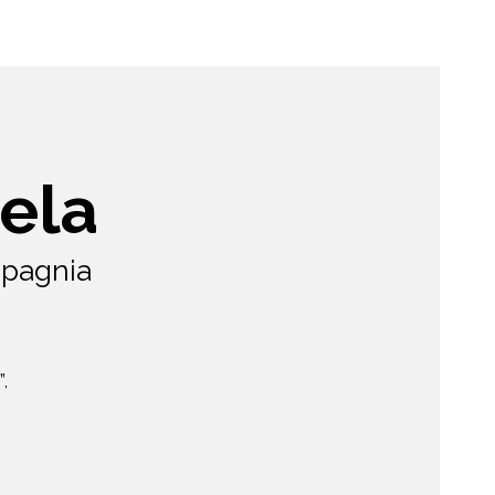
ela
mpagnia
,