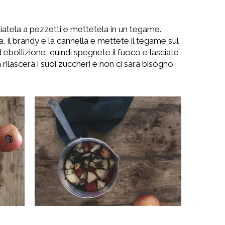
gliatela a pezzetti e mettetela in un tegame.
a, il brandy e la cannella e mettete il tegame sul
 ebollizione, quindi spegnete il fuoco e lasciate
a rilascerà i suoi zuccheri e non ci sarà bisogno