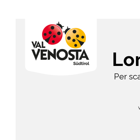
Lo
Per sc