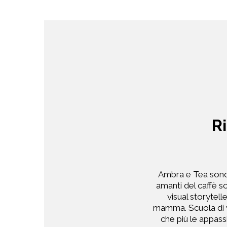
R
Ambra e Tea sono 
amanti del caffè s
visual storytel
mamma. Scuola di v
che più le appass