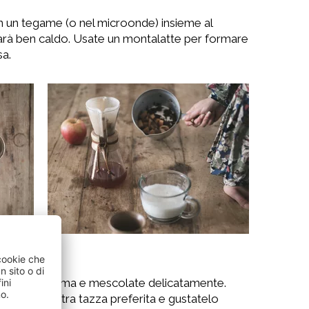
 in un tegame (o nel microonde) insieme al
 sarà ben caldo. Usate un montalatte per formare
a.
te e la sua schiuma e mescolate delicatamente.
g nella vostra tazza preferita e gustatelo