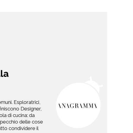
la
uni. Esploratrici,
finiscono Designer,
la di cucina: da
specchio delle cose
tto condividere il