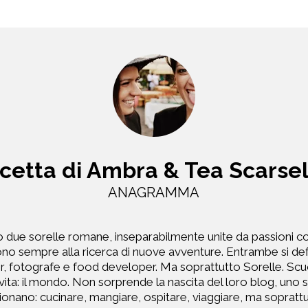
icetta di Ambra & Tea Scarsel
ANAGRAMMA
due sorelle romane, inseparabilmente unite da passioni com
ono sempre alla ricerca di nuove avventure. Entrambe si de
ler, fotografe e food developer. Ma soprattutto Sorelle. Scuo
ita: il mondo. Non sorprende la nascita del loro blog, uno 
ionano: cucinare, mangiare, ospitare, viaggiare, ma soprattu