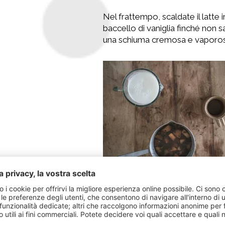
Nel frattempo, scaldate il latte
baccello di vaniglia finché non
una schiuma cremosa e vaporos
Filtrate il tè, aggiungete il lat
Versate quindi l’Apple London Fo